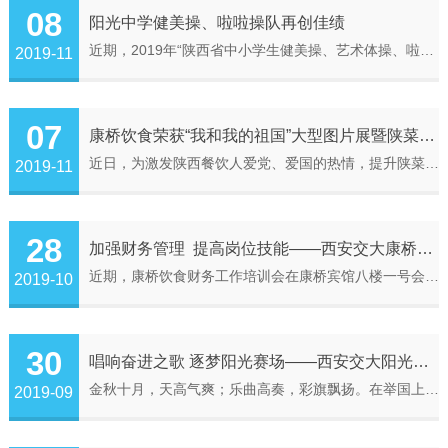
08
阳光中学健美操、啦啦操队再创佳绩
近期，2019年“陕西省中小学生健美操、艺术体操、啦啦操锦标赛”和“碑林区中小学生健美操、艺术体操、啦啦操比赛”分别举行，阳光中学健美操和啦啦操队与来自全省的运动员同台竞技，她们凭借扎实过硬的基本功、稳定出色的发挥，昂扬向上的精神面貌再次在这项赛事中取得突破，以不俗的实力分别夺得:陕西省比赛：初中女子竞技五人操第四名高中组竞技女子单人操第四、第五名学校荣获“体育道德风尚奖”碑林区比赛：高中组花球啦啦...
2019-11
07
康桥饮食荣获“我和我的祖国”大型图片展暨陕菜小吃展示技能培训活动最佳摄影奖
近日，为激发陕西餐饮人爱党、爱国的热情，提升陕菜企业品牌形象，值此新中国成立70周年之际，共青团陕西省餐饮业工作委员会联合陕西餐饮业商会，在西安正义国际酒店举办了以“我和我的祖国”大型图片展暨陕菜小吃展示技能培训活动为主题的美食摄影展，康桥饮食参加了本次活动。康桥饮食荣获了此次摄影展的最佳摄影奖、优秀摄影奖。作为一个专餐饮而非专业摄影的团队，所拍出的作品能够突破层层筛选最终获得摄影专家的认可，实...
2019-11
28
加强财务管理 提高岗位技能——西安交大康桥饮食有限公司财务工作培训会
近期，康桥饮食财务工作培训会在康桥宾馆八楼一号会议室举行，康桥饮食部分项目经理、副经理、主管、保管及加款员五十余人参加了会议。会议由康桥饮食财务部长王文升主持。大会在铿锵有力的《团结就是力量》合唱声中拉开序幕。会议开始，康桥饮食财务部全体员工分别介绍了自己分管的工作业务，各单位保管员、加款员等一一进行了工作汇报，并结合自身工作实际互相交流了工作经验。财务部会计主管吴兰利、赵路、闵蕊结合自己分管...
2019-10
30
唱响奋进之歌 逐梦阳光赛场——西安交大阳光中学第十七届田径运动会隆重开幕
金秋十月，天高气爽；乐曲高奏，彩旗飘扬。在举国上下喜迎中华人民共和国成立70周年的欢庆日子里，9月29日上午8时，以“祖国辉煌 七彩阳光”为主题的西安交大阳光中学第十七届田径运动会隆重开幕。在激昂的进行曲中，国旗队、彩旗队、鲜花队、运动员和裁判员方队意气风发、情绪激昂，依次通过主席台，整齐的口号响彻运动场上空，展示了阳光学子爱国励志、拼搏进取的精神风貌。随着“没有共产党就没有新中国”歌曲音乐响起，“庆...
2019-09