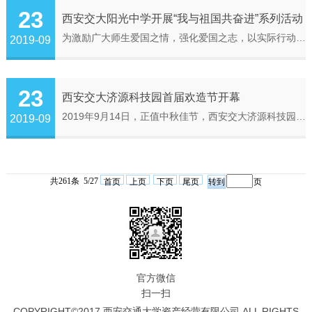
23
西安交大阳光中学开展“我与祖国共奋进”系列活动
为激励广大师生爱国之情，强化爱国之志，以实际行动迎接新中国成立70周年大庆，西安交大阳光中学“庆祝中华人民共和国成立70周年”系列庆祝活动拉开序幕。2019年9月23日，迎着秋日的朝阳，阳光中学全体师生肃然而立，伴随着雄壮的国歌声，心情澎湃，高唱国歌，举行了庄严的升国旗仪式。高二3班秦梓琳同学做了《我与祖国共奋进》的激情演讲：“如今，一个充满生机，充满希望的中国，已经巍然屹立在世界的东方，我们抬头便能仰望...
2019-09
23
西安交大济源科技园首届欢造节开幕
2019年9月14日，正值中秋佳节，西安交大济源科技园首届欢造节在济源高新区西安交大科技园盛大开幕。本次欢造节由西安交大济源科技园主办，济源交大科技园有限责任公司、济源交大产业技术研究院有限公司承办，由泥巴创客空间提供技术和团队支持。济源虎岭高新区管委会主任王笑非和西安交通大学科技园管理办公室主任张伟、常务副主任王文参加并启动本次活动的开幕式。“欢造节”是一场汇聚各种更科技、更有趣、更创意的科技活动盛...
2019-09
共261条 5/27
首页
上页
下页
尾页
页
官方微信
扫一扫
COPYRIGHT©2017 西安交通大学资产经营有限公司 ALL RIGHTS