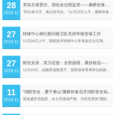
28
夯实主体责任、强化全过程监管——康桥饮食召开食品安全培训会议
“民以食为天，食以安为先。”11月23日上午，康桥饮食在康桥宾馆八楼一号会议室召开了食品安全培训会议，康桥饮食领导班子，各项目经理、副经理、主管、保管、厨师长以及二线管理人员等一百多人到场参会，会议由总经理助理杨二浩主持。此次会议旨在加强所有参会人员对于食品安全的认知高度与深度，并从理论上夯实其食品安全的相关知识。会议在铿锵有力振奋人心的《团结就是力量》合唱中拉开了帷幕。会议开始，首先由总经理助理...
2019-11
27
转移中心例行慰问校卫队支持学校安保工作
​11月26日上午，国家技术转移中心常务副主任石翔、支撑保障部副部长孟路一行前往校保卫处校卫队开展慰问活动，并为校卫队一线队员带来了猪肉、鸡腿、蛋奶等慰问品。石翔副主任与校保卫队队长韩冰及执勤在校保卫工作中的一线员工进行亲切的交流，关切询问他们的工作和生活情况。校卫队队长韩冰对转移中心的关心与关怀表示衷心的感谢，在寒冬之际送来的浓浓关怀之情让他们倍受感动。他表示，在今后的工作中，将继续坚持好校卫队...
2019-11
27
阳光女排，实力绽放；全胜战绩，勇折桂冠——西安交大阳光中学荣获陕西省首届中学生气排球比赛初中女子甲组冠军
11月24日，由陕西省教育厅、陕西省体育局举办的陕西省首届中学生气排球比赛在西安市第83中学圆满落下帷幕。比赛历时6天，西安交大阳光中学初中和高中女子排球队一路披荆斩棘、顽强拼搏，荣获初中女子甲组冠军、高中组女子乙组第四名的优异成绩。在教练员李文老师的带领下，队员们在小组赛中配合默契、敢打敢拼，顽强拼搏、力克强手，展示了高超的球技和顽强的斗志，每场比赛均以大比分获胜。初中女子半决赛中，在比分落后的情况...
2019-11
11
“消防安全，重于泰山”康桥饮食召开消防安全知识培训会
莫道盛世无险恶，水火无情须严慎。为切实贯彻“预防为主，安全第一”以及“消防安全，重于泰山”的指导思想，11月5日下午，康桥饮食以“119消防宣传日”为契机，邀请陕西致力消防服务中心张健为员工进行消防安全知识培训，旨在进一步提高康桥饮食员工的消防意识，从根本上杜绝火灾隐患。康桥饮食领导班子、二线行政人员、一线各项目经理、副经理、主管等近百人到会学习，总经理助理兼综合办公室主任刘高利主持会议。张健老师首...
2019-11